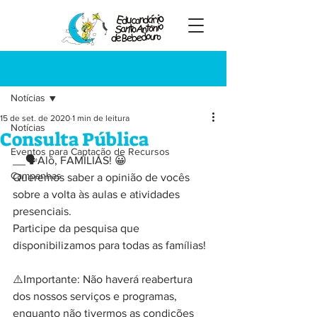
Registre-se
Post
Notícias
15 de set. de 2020
1 min de leitura
Notícias
Consulta Pública
Eventos para Captação de Recursos
__🗣️Alô, FAMÍLIAS! 😀
Campanhas
Queremos saber a opinião de vocês 
sobre a volta às aulas e atividades 
presenciais.
Participe da pesquisa que 
disponibilizamos para todas as famílias!
⚠️Importante: Não haverá reabertura 
dos nossos serviços e programas, 
enquanto não tivermos as condições 