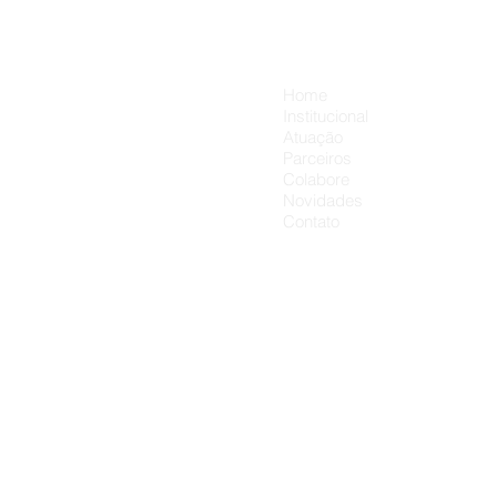
presente pode carregar um
carinho a mais. 💛👨‍👦
Menu
Home
Institucional
Atuação
Parceiros
Colabore
Novidades
Contato
Obra Soci
Sagr