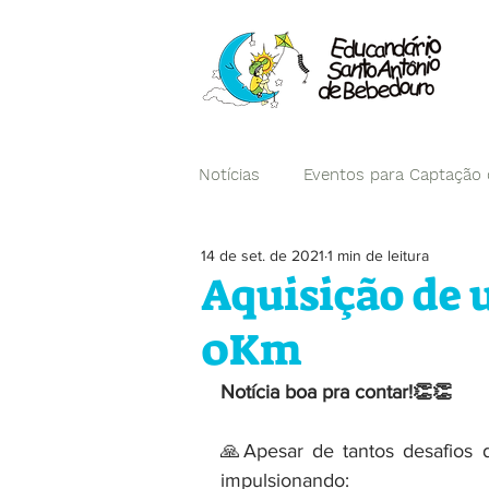
Notícias
Eventos para Captação
14 de set. de 2021
1 min de leitura
Campanhas
Aquisição de u
0Km
Notícia boa pra contar!👏👏
🙏Apesar de tantos desafios d
impulsionando: