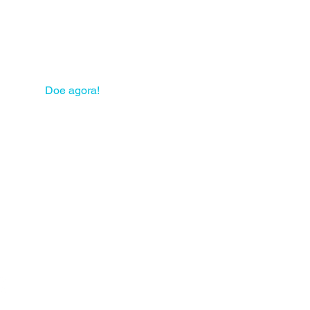
 sua solidariedade pode
mudar muitas vidas!
Doe agora!