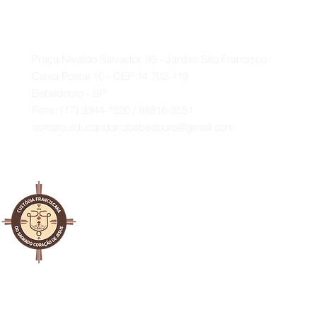
profundo agradecimento ao
Deputado Federal Baleia Rossi e
Contato
ao vereador Paulo Bola.
A
Praça Nivaldo Salvador, 95 - Jardim São Francisco
Caixa Postal 16 - CEP 14.702-119
Bebedouro - SP
Fone: (17) 3344-1520 / 98816-3551
contato.educandariobebedouro@gmail.com
al Franciscana da Custódia
ado Coração de Jesus