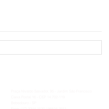
📌 O Educandário expressa seu
profundo agradecimento ao
Deputado Federal Baleia Rossi e
Contato
ao vereador Paulo Bola.
A
Praça Nivaldo Salvador, 95 - Jardim São Francisco
Caixa Postal 16 - CEP 14.702-119
Bebedouro - SP
Fone: (17) 3344-1520 / 98816-3551