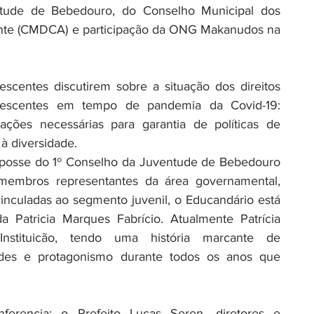
ntude de Bebedouro, do Conselho Municipal dos 
ente (CMDCA) e participação da ONG Makanudos na 
scentes discutirem sobre a situação dos direitos 
escentes em tempo de pandemia da Covid-19: 
 ações necessárias para garantia de políticas de 
à diversidade. 
posse do 1º Conselho da Juventude de Bebedouro 
membros representantes da área governamental, 
vinculadas ao segmento juvenil, o Educandário está 
 Patricia Marques Fabrício. Atualmente Patrícia 
tituicão, tendo uma história marcante de 
des e protagonismo durante todos os anos que 
erencia: o Prefeito Lucas Seren, diretores e 