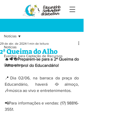
Registre-se
Post
Notícias
29 de abr. de 2024
1 min de leitura
Notícias
2ª Queima do Alho
Eventos para Captação de Recursos
🔥🥩🍻Preparem-se para a 2ª Queima do 
Campanhas
Alho em prol do Educandário!
📍Dia 02/06, na barraca da praça do 
Educandário, haverá 🥘almoço, 
🎶música ao vivo e entretenimentos. 
📲Para informações e vendas: (17) 98816-
3551.