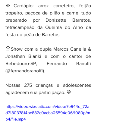
🥘Cardápio: arroz carreteiro, feijão 
tropeiro, paçoca de pilão e carne, tudo 
preparado por Donizette Barretos, 
tetracampeão da Queima do Alho da 
festa do peão de Barretos.
🤠Show com a dupla Marcos Canella & 
Jonathan Bianki e com o cantor de 
Bebedouro-SP, Fernando Ranolfi 
(@fernandoranolfi).
Nossas 275 crianças e adolescentes 
agradecem sua participação. 💙
https://video.wixstatic.com/video/7e944c_72a
d718037814bc882c0acba06594e06/1080p/m
p4/file.mp4