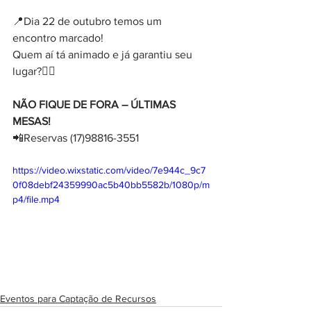
📍Dia 22 de outubro temos um 
encontro marcado!  
Quem aí tá animado e já garantiu seu 
lugar?🙋‍♂️    
NÃO FIQUE DE FORA – ÚLTIMAS 
MESAS!  
📲Reservas (17)98816-3551
https://video.wixstatic.com/video/7e944c_9c7
0f08debf24359990ac5b40bb5582b/1080p/m
p4/file.mp4
Eventos para Captação de Recursos