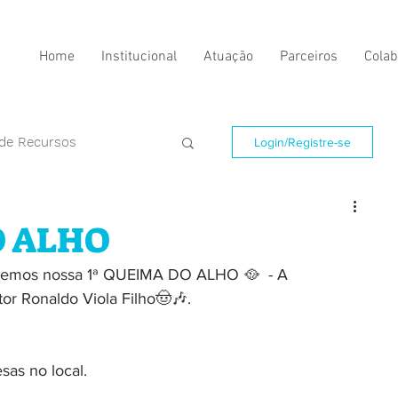
Home
Institucional
Atuação
Parceiros
Colab
 de Recursos
Login/Registre-se
O ALHO
remos nossa 1ª QUEIMA DO ALHO 🥘  - A 
or Ronaldo Viola Filho🤠🎶. 
as no local.