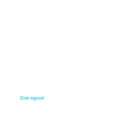
 sua solidariedade pode
mudar muitas vidas!
Doe agora!