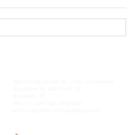
🍔🎉 É AMANHÃ!!!
da
Contato
A
Praça Nivaldo Salvador, 95 - Jardim São Francisco
Caixa Postal 16 - CEP 14.702-119
Bebedouro - SP
Fone: (17) 3344-1520 / 98816-3551
contato.educandariobebedouro@gmail.com