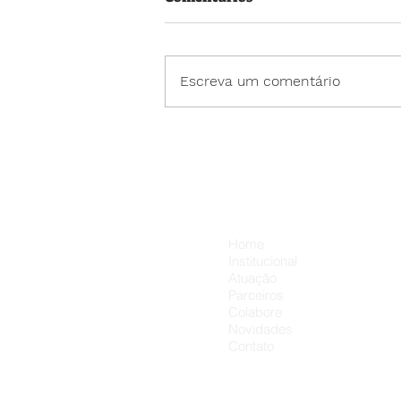
Escreva um comentário
🎉 HOJE é dia de Hamburga
do Educandário! 🍔
Menu
Home
Institucional
Atuação
Parceiros
Colabore
Novidades
Contato