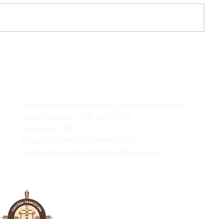
🍔🎉 É AMANHÃ!!!
da
Contato
A
Praça Nivaldo Salvador, 95 - Jardim São Francisco
Caixa Postal 16 - CEP 14.702-119
Bebedouro - SP
Fone: (17) 3344-1520 / 98816-3551
contato.educandariobebedouro@gmail.com