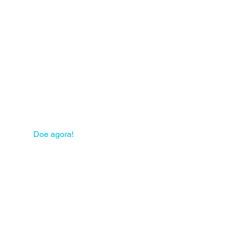
 sua solidariedade pode
mudar muitas vidas!
Doe agora!