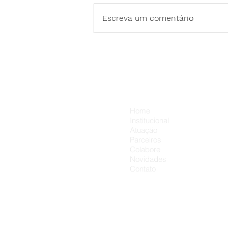
Escreva um comentário
🎉 HOJE é dia de Hamburga
do Educandário! 🍔
Menu
Home
Institucional
Atuação
Parceiros
Colabore
Novidades
Contato