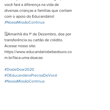
você fará a diferença na vida de 
diversas crianças e famílias que contam 
com o apoio do Educandário! 
#NossaMissãoContinua
🗓️Amanhã dia 1º de Dezembro, doe por 
transferência ou cartão de crédito. 
Acesse nosso site: 
https://www.educandariobebedouro.co
m.br/faca-uma-doacao
#DiadeDoar2020
#OEducandárioPrecisaDeVocê
#NossaMissãoContinua