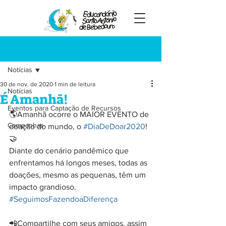
Registre-se
Post
Notícias
30 de nov. de 2020
1 min de leitura
Notícias
É Amanhã!
Eventos para Captação de Recursos
🌎Amanhã ocorre o MAIOR EVENTO de 
Campanhas
doação do mundo, o 
#DiaDeDoar2020
! 
🤝
Diante do cenário pandêmico que 
enfrentamos há longos meses, todas as 
doações, mesmo as pequenas, têm um 
impacto grandioso. 
#SeguimosFazendoaDiferença
📲Compartilhe com seus amigos, assim 